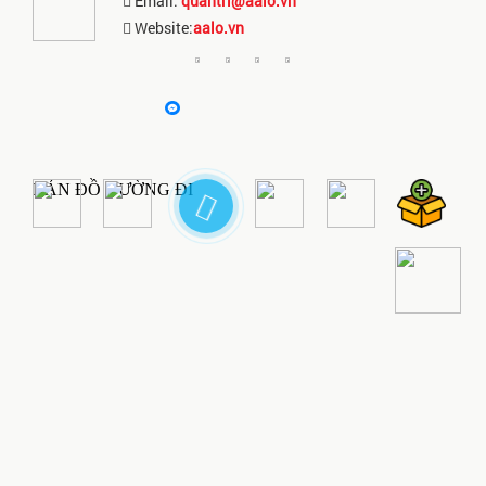
Email:
quantri@aalo.vn
Website:
aalo.vn
BẢN ĐỒ ĐƯỜNG ĐI