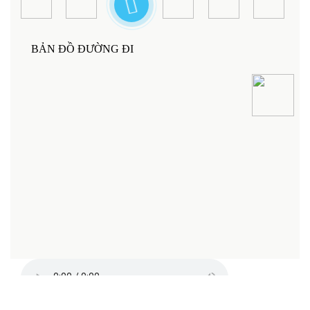
BẢN ĐỒ ĐƯỜNG ĐI
Bản quyền thuộc về Công ty Cổ phần Công Nghệ Số aalo.vn